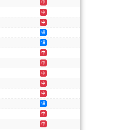
中
中
中
错
错
中
中
中
中
中
错
中
中