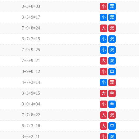
0+3+0=03
小
双
3+5+9=17
小
双
7+9+8=24
大
双
6+7+2=15
小
双
7+9+9=25
小
双
7+5+9=21
大
双
3+9+0=12
小
单
4+7+3=14
小
双
3+3+9=15
大
单
0+0+4=04
小
单
7+7+8=22
大
双
6+7+3=16
大
单
3+6+2=11
小
双