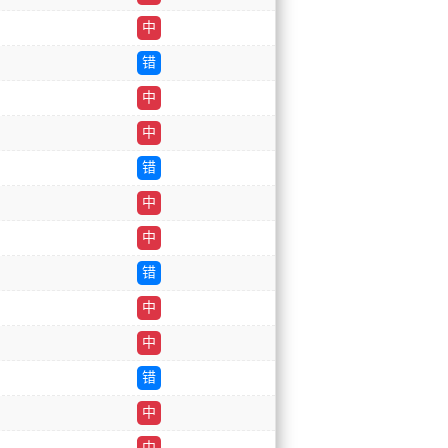
中
错
中
中
错
中
中
错
中
中
错
中
中