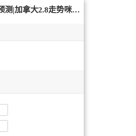
牢记域名- pc001.COm 加拿大2.8-pc预测|加拿大pc2.8预测-在线预测|加拿大2.8走势咪牌预测|加拿大在线咪牌|加拿大2.8在线预测_火热优质的预测网站!