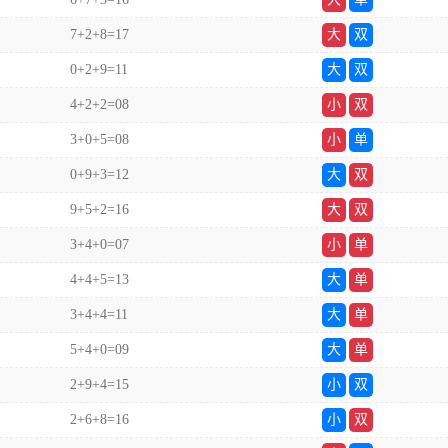
7+2+8=17
大
双
0+2+9=11
大
双
4+2+2=08
小
双
3+0+5=08
小
单
0+9+3=12
大
双
9+5+2=16
大
双
3+4+0=07
小
单
4+4+5=13
大
单
3+4+4=11
大
单
5+4+0=09
大
单
2+9+4=15
小
双
2+6+8=16
小
双