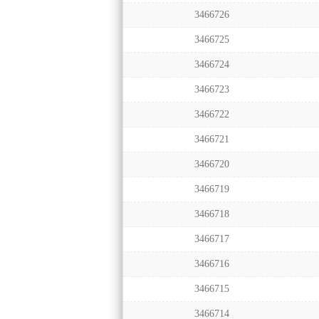
3466726
3466725
3466724
3466723
3466722
3466721
3466720
3466719
3466718
3466717
3466716
3466715
3466714