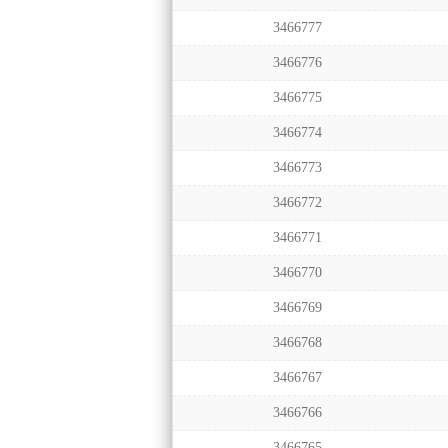
3466777
3466776
3466775
3466774
3466773
3466772
3466771
3466770
3466769
3466768
3466767
3466766
3466765