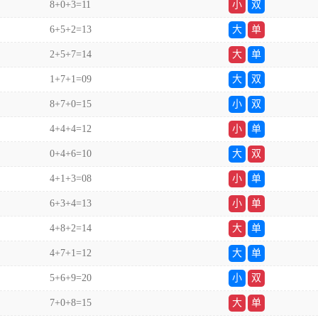
8+0+3=11
小
双
6+5+2=13
大
单
2+5+7=14
大
单
1+7+1=09
大
双
8+7+0=15
小
双
4+4+4=12
小
单
0+4+6=10
大
双
4+1+3=08
小
单
6+3+4=13
小
单
4+8+2=14
大
单
4+7+1=12
大
单
5+6+9=20
小
双
7+0+8=15
大
单