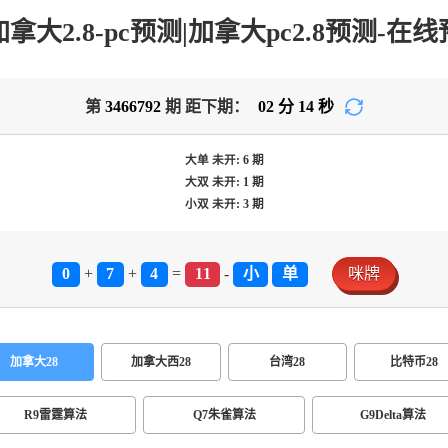
第
3466792
期 距下期：
02
分
14
秒
大单
未开:
6
期
大双
未开:
1
期
小双
未开:
3
期
0
+
7
+
4
=
11
-
小
单
咪牌
加拿大28
加拿大西28
台湾28
比特币28
R9雷霆算法
Q7朱雀算法
G9Delta算法