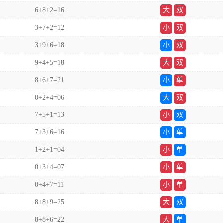
6+8+2=16
大
双
3+7+2=12
小
双
3+9+6=18
小
双
9+4+5=18
大
双
8+6+7=21
小
单
0+2+4=06
大
双
7+5+1=13
小
双
7+3+6=16
小
单
1+2+1=04
小
单
0+3+4=07
小
单
0+4+7=11
小
单
8+8+9=25
大
双
8+8+6=22
大
单