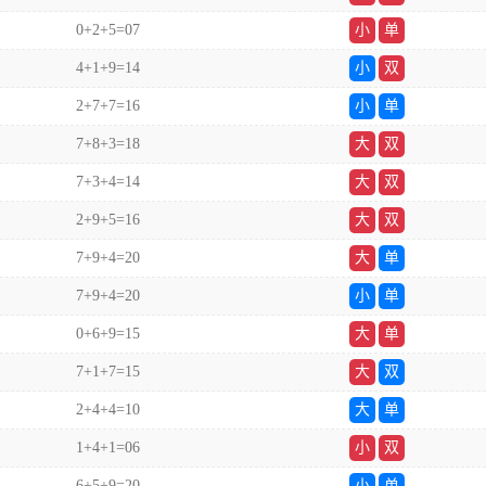
0+2+5=07
小
单
4+1+9=14
小
双
2+7+7=16
小
单
7+8+3=18
大
双
7+3+4=14
大
双
2+9+5=16
大
双
7+9+4=20
大
单
7+9+4=20
小
单
0+6+9=15
大
单
7+1+7=15
大
双
2+4+4=10
大
单
1+4+1=06
小
双
6+5+9=20
小
单