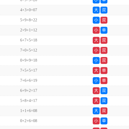
4+3+0=07
大
双
5+9+8=22
小
双
2+9+1=12
小
单
6+7+5=18
大
双
7+0+5=12
小
双
0+9+9=18
小
双
7+5+5=17
大
单
7+6+6=19
小
单
6+9+2=17
大
双
5+8+4=17
大
双
1+1+6=08
大
双
0+2+6=08
小
单