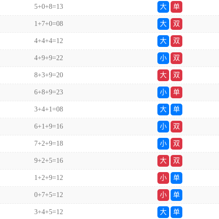
5+0+8=13
大
单
1+7+0=08
大
双
4+4+4=12
大
双
4+9+9=22
小
双
8+3+9=20
大
双
6+8+9=23
小
单
3+4+1=08
大
单
6+1+9=16
小
双
7+2+9=18
小
双
9+2+5=16
大
双
1+2+9=12
小
单
0+7+5=12
小
单
3+4+5=12
大
单