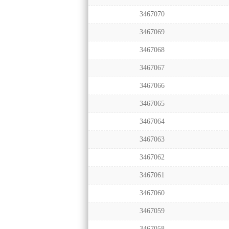
3467070
3467069
3467068
3467067
3467066
3467065
3467064
3467063
3467062
3467061
3467060
3467059
3467058