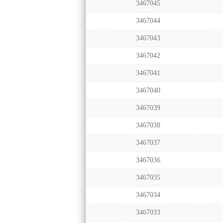
3467045
3467044
3467043
3467042
3467041
3467040
3467039
3467038
3467037
3467036
3467035
3467034
3467033