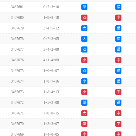
3467681
0+7+3=10
单
错
3467680
1+9+8=18
双
中
3467679
3+4+5=12
大
错
3467678
0+2+3=05
大
错
3467677
3+4+2=09
双
错
3467676
4+1+4=09
小
中
3467675
1+0+6=07
双
错
3467674
1+8+7=16
小
错
3467673
1+8+4=13
小
中
3467672
1+5+2=08
单
错
3467671
7+0+8=15
大
中
3467670
1+3+3=07
单
中
3467669
1+4+0=05
小
中