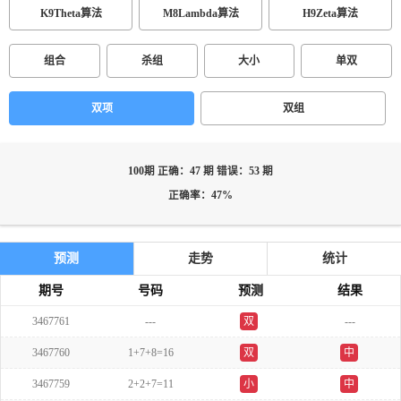
K9Theta算法
M8Lambda算法
H9Zeta算法
组合
杀组
大小
单双
双项
双组
100期 正确：47 期 错误：53 期
正确率：47%
预测
走势
统计
期号
号码
预测
结果
3467761
---
双
---
3467760
1+7+8=16
双
中
3467759
2+2+7=11
小
中