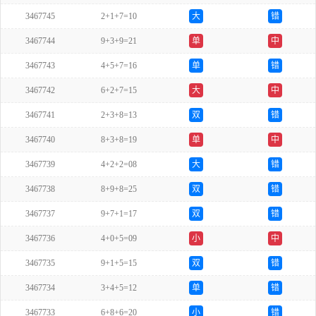
3467745
2+1+7=10
大
错
3467744
9+3+9=21
单
中
3467743
4+5+7=16
单
错
3467742
6+2+7=15
大
中
3467741
2+3+8=13
双
错
3467740
8+3+8=19
单
中
3467739
4+2+2=08
大
错
3467738
8+9+8=25
双
错
3467737
9+7+1=17
双
错
3467736
4+0+5=09
小
中
3467735
9+1+5=15
双
错
3467734
3+4+5=12
单
错
3467733
6+8+6=20
小
错