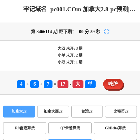
牢记域名- pc001.COm 加拿大2.8-pc预测|加拿大pc2.8预测-在线预测|加拿大2.8走势咪牌预测|加拿大在线咪牌|加拿大2.8在线预测_火热优质的预测网站!
第
3466114
期 距下期：
00
分
59
秒
大双
未开:
3
期
小单
未开:
2
期
小双
未开:
1
期
4
6
7
17
大
单
咪牌
+
+
=
-
加拿大28
加拿大西28
台湾28
比特币28
R9雷霆算法
Q7朱雀算法
G9Delta算法