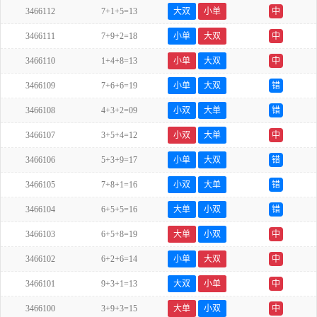
3466112
7+1+5=13
大双
小单
中
3466111
7+9+2=18
小单
大双
中
3466110
1+4+8=13
小单
大双
中
3466109
7+6+6=19
小单
大双
错
3466108
4+3+2=09
小双
大单
错
3466107
3+5+4=12
小双
大单
中
3466106
5+3+9=17
小单
大双
错
3466105
7+8+1=16
小双
大单
错
3466104
6+5+5=16
大单
小双
错
3466103
6+5+8=19
大单
小双
中
3466102
6+2+6=14
小单
大双
中
3466101
9+3+1=13
大双
小单
中
3466100
3+9+3=15
大单
小双
中