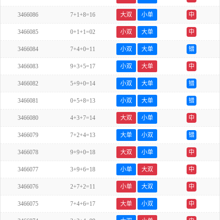
3466086
7+1+8=16
大双
小单
中
3466085
0+1+1=02
小双
大单
中
3466084
7+4+0=11
小双
大单
错
3466083
9+3+5=17
小双
大单
中
3466082
5+9+0=14
小双
大单
错
3466081
0+5+8=13
小双
大单
错
3466080
4+3+7=14
大双
小单
中
3466079
7+2+4=13
大单
小双
错
3466078
9+9+0=18
大双
小单
中
3466077
3+9+6=18
小单
大双
中
3466076
2+7+2=11
小单
大双
中
3466075
7+4+6=17
大单
小双
中