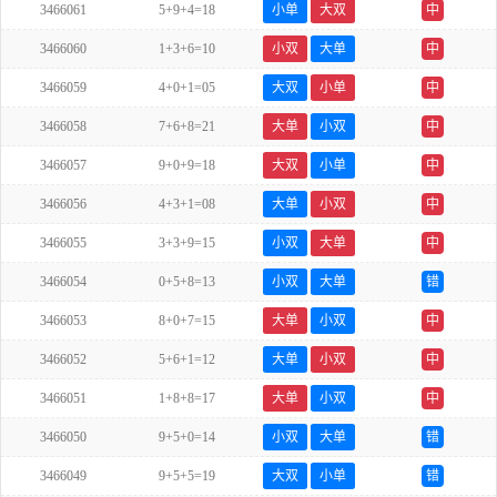
3466061
5+9+4=18
小单
大双
中
3466060
1+3+6=10
小双
大单
中
3466059
4+0+1=05
大双
小单
中
3466058
7+6+8=21
大单
小双
中
3466057
9+0+9=18
大双
小单
中
3466056
4+3+1=08
大单
小双
中
3466055
3+3+9=15
小双
大单
中
3466054
0+5+8=13
小双
大单
错
3466053
8+0+7=15
大单
小双
中
3466052
5+6+1=12
大单
小双
中
3466051
1+8+8=17
大单
小双
中
3466050
9+5+0=14
小双
大单
错
3466049
9+5+5=19
大双
小单
错