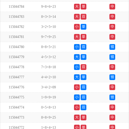
115044784
9+8+6=23
大
单
中
115044783
8+3+3=14
大
双
中
115044782
3+2+5=10
小
单
中
115044781
9+7+9=25
大
单
中
115044780
8+8+5=21
小
双
错
115044779
4+5+3=12
大
单
错
115044778
7+3+8=18
小
双
中
115044777
4+4+2=10
大
单
错
115044776
3+4+2=09
小
双
中
115044775
1+9+9=19
小
双
错
115044774
0+5+8=13
小
双
中
115044773
8+8+9=25
大
单
中
115044772
1+8+4=13
小
单
中