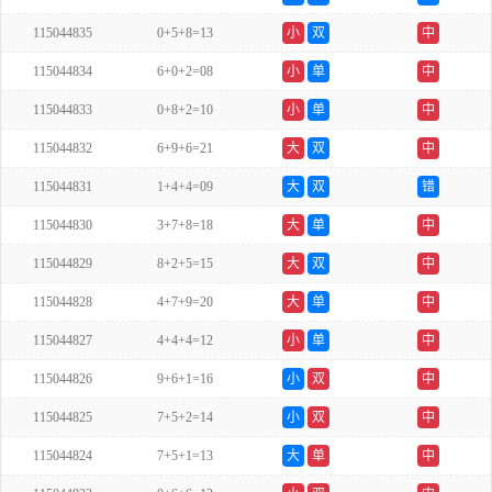
115044835
0+5+8=13
小
双
中
115044834
6+0+2=08
小
单
中
115044833
0+8+2=10
小
单
中
115044832
6+9+6=21
大
双
中
115044831
1+4+4=09
大
双
错
115044830
3+7+8=18
大
单
中
115044829
8+2+5=15
大
双
中
115044828
4+7+9=20
大
单
中
115044827
4+4+4=12
小
单
中
115044826
9+6+1=16
小
双
中
115044825
7+5+2=14
小
双
中
115044824
7+5+1=13
大
单
中