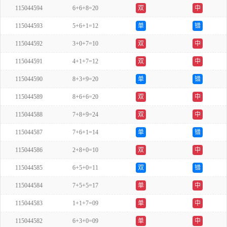
115044594
6+6+8=20
双
中
115044593
5+6+1=12
单
错
115044592
3+0+7=10
双
中
115044591
4+1+7=12
双
中
115044590
8+3+9=20
单
错
115044589
8+6+6=20
双
中
115044588
7+8+9=24
双
中
115044587
7+6+1=14
单
错
115044586
2+8+0=10
双
中
115044585
6+5+0=11
双
错
115044584
7+5+5=17
单
中
115044583
1+1+7=09
单
中
115044582
6+3+0=09
单
中