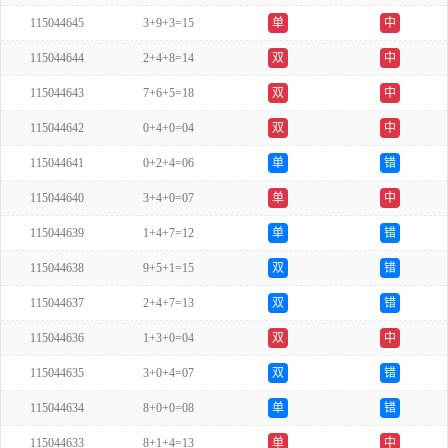
115044645
3+9+3=15
单
中
115044644
2+4+8=14
双
中
115044643
7+6+5=18
双
中
115044642
0+4+0=04
双
中
115044641
0+2+4=06
单
错
115044640
3+4+0=07
单
中
115044639
1+4+7=12
单
错
115044638
9+5+1=15
双
错
115044637
2+4+7=13
双
错
115044636
1+3+0=04
双
中
115044635
3+0+4=07
双
错
115044634
8+0+0=08
单
错
115044633
8+1+4=13
单
中