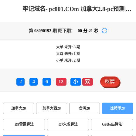
牢记域名- pc001.COm 加拿大2.8-pc预测|加拿大pc2.8预测-在线预测|加拿大2.8走势咪牌预测|加拿大在线咪牌|加拿大2.8在线预测_火热优质的预测网站!
第
08090192
期 距下期：
00
分
21
秒
大单
未开:
3
期
大双
未开:
1
期
小单
未开:
2
期
2
4
6
12
小
双
咪牌
+
+
=
-
加拿大28
加拿大西28
台湾28
比特币28
R9雷霆算法
Q7朱雀算法
G9Delta算法