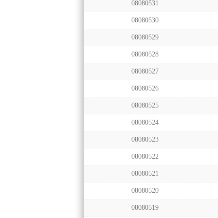
08080531
08080530
08080529
08080528
08080527
08080526
08080525
08080524
08080523
08080522
08080521
08080520
08080519