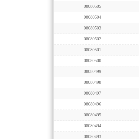
08080505
08080504
08080503
08080502
08080501
08080500
08080499
08080498
08080497
08080496
08080495
08080494
08080493