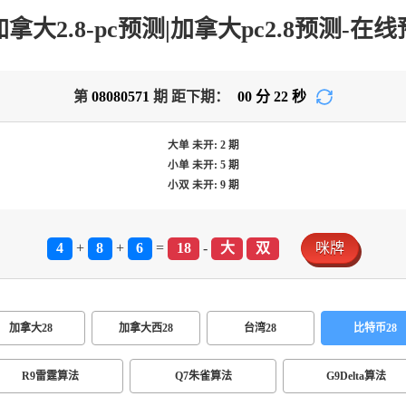
第
08080571
期 距下期：
00
分
22
秒
大单
未开:
2
期
小单
未开:
5
期
小双
未开:
9
期
4
+
8
+
6
=
18
-
大
双
咪牌
加拿大28
加拿大西28
台湾28
比特币28
R9雷霆算法
Q7朱雀算法
G9Delta算法