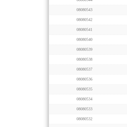
08080543
08080542
08080541
08080540
08080539
08080538
08080537
08080536
08080535
08080534
08080533
08080532