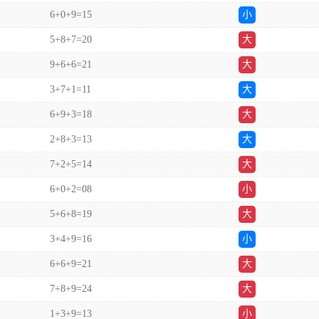
6+0+9=15
小
5+8+7=20
大
9+6+6=21
大
3+7+1=11
大
6+9+3=18
大
2+8+3=13
大
7+2+5=14
大
6+0+2=08
小
5+6+8=19
大
3+4+9=16
小
6+6+9=21
大
7+8+9=24
大
1+3+9=13
小