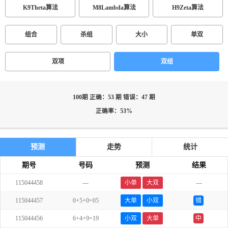
K9Theta算法
M8Lambda算法
H9Zeta算法
组合
杀组
大小
单双
双项
双组
100期 正确：53 期 错误：47 期
正确率：53%
预测
走势
统计
期号
号码
预测
结果
115044458
---
小单
大双
---
115044457
0+5+0=05
大单
小双
错
115044456
6+4+9=19
小双
大单
中