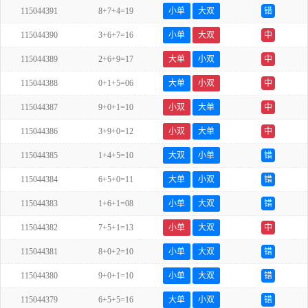
115044391
8+7+4=19
小单
大双
错
115044390
3+6+7=16
小单
大双
中
115044389
2+6+9=17
大单
小双
中
115044388
0+1+5=06
大单
小双
中
115044387
9+0+1=10
小双
大单
中
115044386
3+9+0=12
小双
大单
中
115044385
1+4+5=10
大双
小单
错
115044384
6+5+0=11
大单
小双
错
115044383
1+6+1=08
小单
大双
错
115044382
7+5+1=13
小单
大双
中
115044381
8+0+2=10
小单
大双
错
115044380
9+0+1=10
小单
大双
错
115044379
6+5+5=16
大单
小双
错