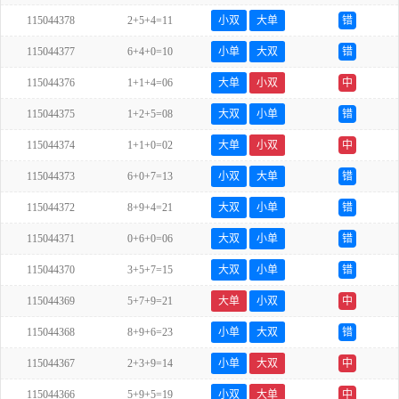
115044378
2+5+4=11
小双
大单
错
115044377
6+4+0=10
小单
大双
错
115044376
1+1+4=06
大单
小双
中
115044375
1+2+5=08
大双
小单
错
115044374
1+1+0=02
大单
小双
中
115044373
6+0+7=13
小双
大单
错
115044372
8+9+4=21
大双
小单
错
115044371
0+6+0=06
大双
小单
错
115044370
3+5+7=15
大双
小单
错
115044369
5+7+9=21
大单
小双
中
115044368
8+9+6=23
小单
大双
错
115044367
2+3+9=14
小单
大双
中
115044366
5+9+5=19
小双
大单
中