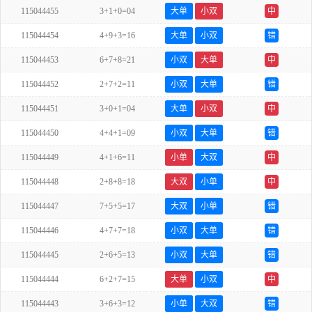
115044455
3+1+0=04
大单
小双
中
115044454
4+9+3=16
大单
小双
错
115044453
6+7+8=21
小双
大单
中
115044452
2+7+2=11
小双
大单
错
115044451
3+0+1=04
大单
小双
中
115044450
4+4+1=09
小双
大单
错
115044449
4+1+6=11
小单
大双
中
115044448
2+8+8=18
大双
小单
中
115044447
7+5+5=17
大双
小单
错
115044446
4+7+7=18
小双
大单
错
115044445
2+6+5=13
小双
大单
错
115044444
6+2+7=15
大单
小双
中
115044443
3+6+3=12
小单
大双
错