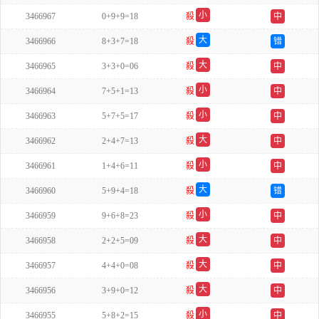
双
小
3466967
0+9+9=18
殺
中
双
大
3466966
8+3+7=18
殺
错
双
大
3466965
3+3+0=06
殺
中
单
小
3466964
7+5+1=13
殺
中
双
小
3466963
5+7+5=17
殺
中
单
大
3466962
2+4+7=13
殺
中
双
小
3466961
1+4+6=11
殺
中
双
大
3466960
5+9+4=18
殺
错
双
小
3466959
9+6+8=23
殺
中
单
大
3466958
2+2+5=09
殺
中
单
大
3466957
4+4+0=08
殺
中
单
大
3466956
3+9+0=12
殺
中
双
小
3466955
5+8+2=15
殺
中