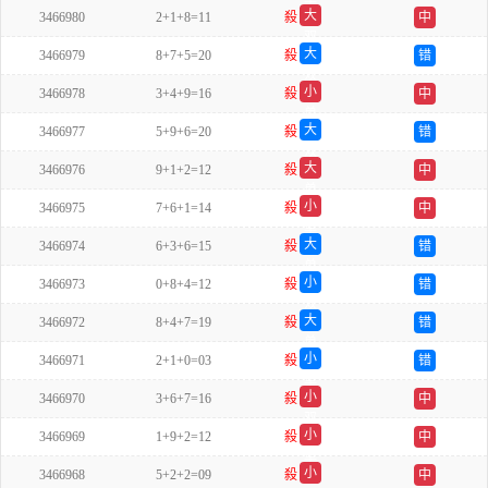
大
3466980
2+1+8=11
殺
中
双
大
3466979
8+7+5=20
殺
错
双
小
3466978
3+4+9=16
殺
中
单
大
3466977
5+9+6=20
殺
错
双
大
3466976
9+1+2=12
殺
中
单
小
3466975
7+6+1=14
殺
中
单
大
3466974
6+3+6=15
殺
错
单
小
3466973
0+8+4=12
殺
错
双
大
3466972
8+4+7=19
殺
错
单
小
3466971
2+1+0=03
殺
错
单
小
3466970
3+6+7=16
殺
中
双
小
3466969
1+9+2=12
殺
中
单
小
3466968
5+2+2=09
殺
中