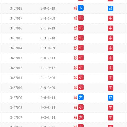
单
大
3467018
9+9+1=19
殺
错
单
小
3467017
3+4+1=08
殺
中
单
小
3467016
9+1+9=19
殺
中
双
小
3467015
8+3+7=18
殺
中
双
小
3467014
6+3+0=09
殺
中
双
小
3467013
6+0+7=13
殺
中
双
小
3467012
7+1+9=17
殺
中
双
小
3467011
2+1+3=06
殺
中
单
小
3467010
8+9+3=20
殺
中
单
大
3467009
2+6+6=14
殺
错
双
小
3467008
4+2+8=14
殺
中
单
大
3467007
8+3+3=14
殺
中
单